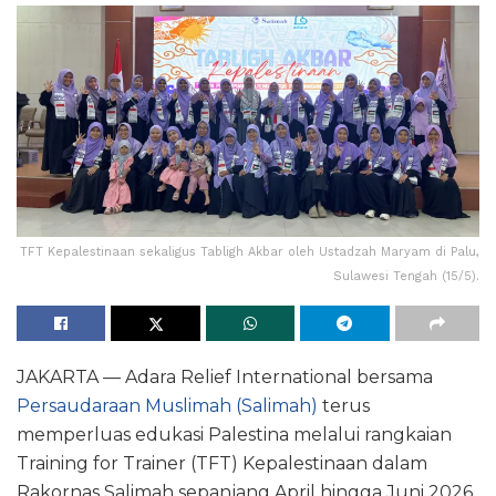
TFT Kepalestinaan sekaligus Tabligh Akbar oleh Ustadzah Maryam di Palu,
Sulawesi Tengah (15/5).
JAKARTA — Adara Relief International bersama
Persaudaraan Muslimah (Salimah)
terus
memperluas edukasi Palestina melalui rangkaian
Training for Trainer (TFT) Kepalestinaan dalam
Rakornas Salimah sepanjang April hingga Juni 2026.