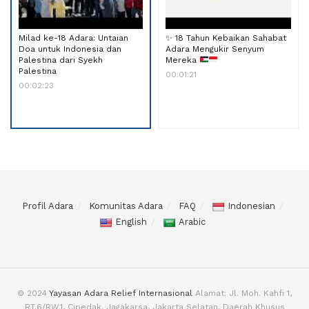
Milad ke-18 Adara: Untaian
✨
18 Tahun Kebaikan Sahabat
Doa untuk Indonesia dan
Adara Mengukir Senyum
Palestina dari Syekh
Mereka
Palestina
00:01:21
00:02:23
Profil Adara
Komunitas Adara
FAQ
Indonesian
English
Arabic
© 2024
Yayasan Adara Relief Internasional
Alamat: Jl. Moh. Kahfi 1,
RT.6/RW.1, Cipedak, Jagakarsa, Jakarta Selatan, Daerah Khusus