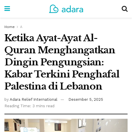
Home
A
Ketika Ayat-Ayat Al-
Quran Menghangatkan
Dingin Pengungsian:
Kabar Terkini Penghafal
Palestina di Lebanon
by
Adara Relief International
Desember 5, 2025
Reading Time: 3 mins read