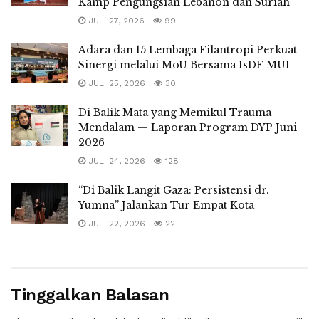
Kamp Pengungsian Lebanon dan Suriah
JULI 27, 2026
99
Adara dan 15 Lembaga Filantropi Perkuat
Sinergi melalui MoU Bersama IsDF MUI
JULI 25, 2026
30
Di Balik Mata yang Memikul Trauma
Mendalam — Laporan Program DYP Juni
2026
JULI 24, 2026
128
“Di Balik Langit Gaza: Persistensi dr.
Yumna” Jalankan Tur Empat Kota
JULI 22, 2026
22
Tinggalkan Balasan