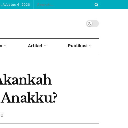
, Agustus 6, 2026
n
Artikel
Publikasi
Akankah
n Anakku?
0