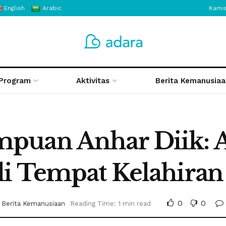
English
Arabic
Kamis
Program
Aktivitas
Berita Kemanusiaa
puan Anhar Diik: 
di Tempat Kelahira
0
0
Berita Kemanusiaan
Reading Time: 1 min read