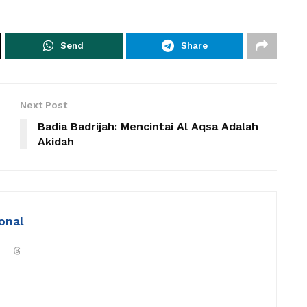
Send
Share
Next Post
Badia Badrijah: Mencintai Al Aqsa Adalah
Akidah
onal