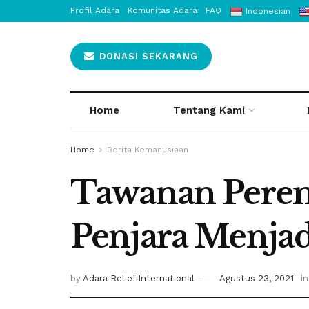
Profil Adara
Komunitas Adara
FAQ
Indonesian
DONASI SEKARANG
Home
Tentang Kami
Home
Berita Kemanusiaan
Tawanan Perem
Penjara Menja
by
Adara Relief International
Agustus 23, 2021
in