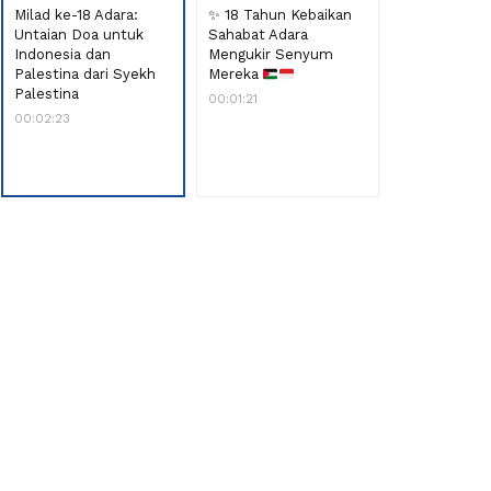
Milad ke-18 Adara:
✨
18 Tahun Kebaikan
Adara Dukun
Untaian Doa untuk
Sahabat Adara
Perempuan P
Indonesia dan
Mengukir Senyum
Kembali Puli
Palestina dari Syekh
Mereka
Berdaya
Palestina
00:01:21
00:02:17
00:02:23