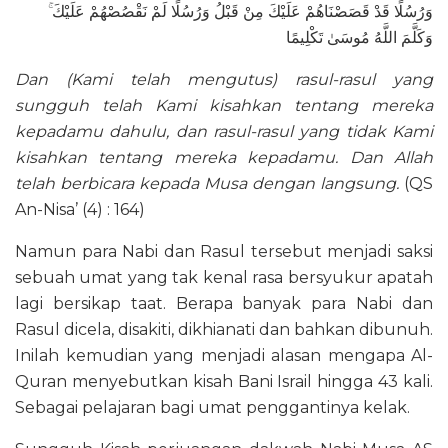
وَرُسُلًا قَدْ قَصَصْنَاهُمْ عَلَيْكَ مِنْ قَبْلُ وَرُسُلًا لَمْ نَقْصُصْهُمْ عَلَيْكَ ۚ
وَكَلَّمَ اللَّهُ مُوسَىٰ تَكْلِيمًا
Dan (Kami telah mengutus) rasul-rasul yang
sungguh telah Kami kisahkan tentang mereka
kepadamu dahulu, dan rasul-rasul yang tidak Kami
kisahkan tentang mereka kepadamu. Dan Allah
telah berbicara kepada Musa dengan langsung.
(QS
An-Nisa’ (4) : 164)
Namun para Nabi dan Rasul tersebut menjadi saksi
sebuah umat yang tak kenal rasa bersyukur apatah
lagi bersikap taat. Berapa banyak para Nabi dan
Rasul dicela, disakiti, dikhianati dan bahkan dibunuh.
Inilah kemudian yang menjadi alasan mengapa Al-
Quran menyebutkan kisah Bani Israil hingga 43 kali.
Sebagai pelajaran bagi umat penggantinya kelak.