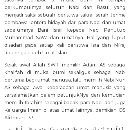
berkumpulmya seluruh Nabi dan Rasul yang
menjadi saksi sebuah peristiwa sakral serah terima
pembawa lentera hidayah dari para Nabi dan umat
sebelumnya Bani Israil kepada Nabi Penutup
Muhammad SAW dan umatnya. Hal yang luput
disadari pada setiap kali peristiwa Isra dan Mi’raj
diperingati oleh Umat Islam.
Sejak awal Allah SWT memilih Adam AS sebagai
khalifah di muka bumi sekaligus sebagai Nabi
pertama bagi umat manusia, lalu memilih Nabi Nuh
AS sebagai awal keberadaan umat manusia yang
terselamatkan dalam petunjukNya dan kemudian
memilih Ibrahim sebagai bapak para Nabi dan juga
Keluarga Imran di atas umat lainnya, demikian QS
Ali Imran : 33
إِنَّ اللَّهَ اصْطَفَىٰ آدَمَ وَنُوحًا وَآلَ إِبْرَاهِيمَ وَآلَ عِمْرَانَ عَلَى الْعَالَمِينَ